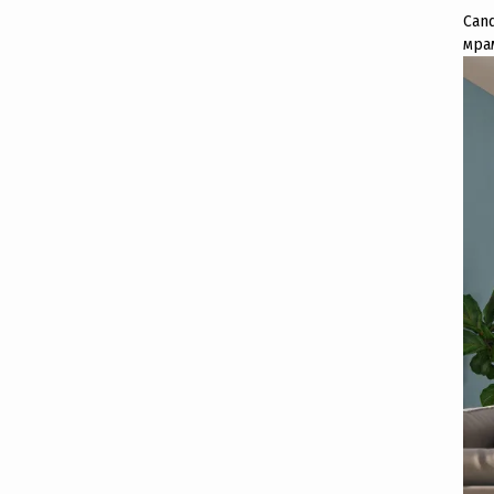
Can
мра