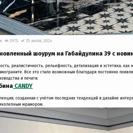
и
2975
25 июля, 2024
новленный шоурум на Габайдулина 39 с новин
ность, реалистичность, рельефность, детализация и эстетика, как
амограните. Все это стало возможным благодаря постоянно появ
изводства и печати.
бина
CANDY
лекция, созданная с учётом последних тенденций в дизайне интер
иколепным мрамором.