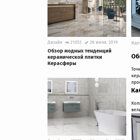
Дизайн
21053
28 июня, 2019
Иде
Обзор модных тенденций
Об
керамической плитки
Керасферы
Точ
кер
про
Ка
Кол
вел