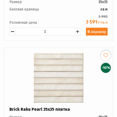
Размер
35x35
Базовая единица
кв.м
3 990
3 591
Розничная цена
₽/кв.м
В корзину
-10%
Brick Raku Pearl 35x35 плитка