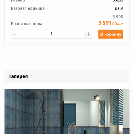
Размер
35x35
Базовая единица
кв.м
3 990
3 591
Розничная цена
₽/кв.м
В корзину
Галерея