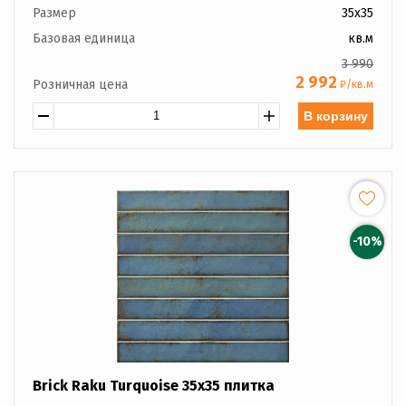
Размер
35x35
Базовая единица
кв.м
3 990
2 992
Розничная цена
₽/кв.м
В корзину
-10%
Brick Raku Turquoise 35x35 плитка