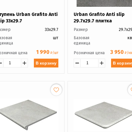
тупень Urban Grafito Anti
Urban Grafito Anti slip
lip 33x29.7
29.7x29.7 плитка
азмер
33x29.7
Размер
29.7x29
азовая
шт
Базовая
кв
диница
единица
1 990
3 950
озничная цена
Розничная цена
₽/шт
₽/кв
В корзину
В корзин