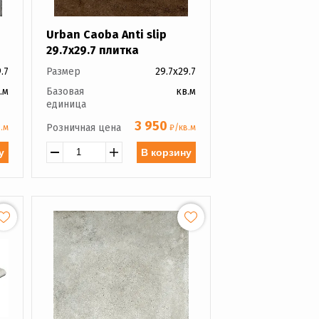
Urban Caoba Anti slip
29.7x29.7 плитка
.7
Размер
29.7x29.7
.м
Базовая
кв.м
единица
3 950
Розничная цена
.м
₽/кв.м
у
В корзину