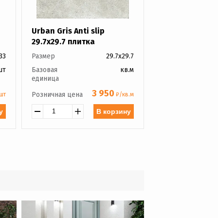
Urban Gris Anti slip
29.7x29.7 плитка
33
Размер
29.7x29.7
шт
Базовая
кв.м
единица
3 950
Розничная цена
шт
₽/кв.м
у
В корзину