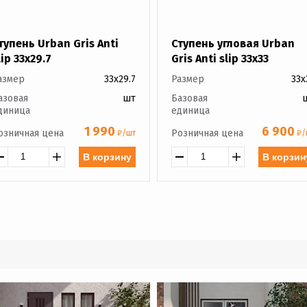
тупень Urban Gris Anti
Ступень угловая Urban
lip 33x29.7
Gris Anti slip 33x33
азмер
33x29.7
Размер
33x
азовая
шт
Базовая
диница
единица
1 990
6 900
озничная цена
Розничная цена
₽/шт
₽/
В корзину
В корзин