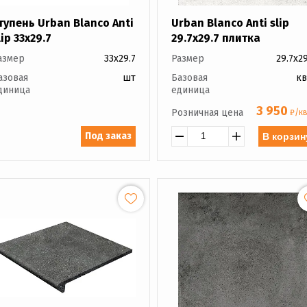
тупень Urban Blanco Anti
Urban Blanco Anti slip
lip 33x29.7
29.7x29.7 плитка
азмер
33x29.7
Размер
29.7x29
азовая
шт
Базовая
кв
диница
единица
3 950
Розничная цена
₽/кв
Под заказ
В корзин