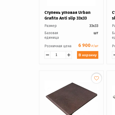
Ступень угловая Urban
С
Grafito Anti slip 33x33
s
Размер
33x33
Р
Базовая
шт
Б
единица
е
6 900
Розничная цена
Р
₽/шт
В корзину