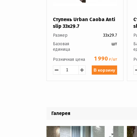
Ступень Urban Caoba Anti
С
slip 33x29.7
s
Размер
33x29.7
Р
Базовая
шт
Б
единица
е
1 990
Розничная цена
Р
₽/шт
В корзину
Галерея