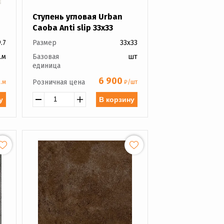
Ступень угловая Urban
Caoba Anti slip 33x33
.7
Размер
33x33
.м
Базовая
шт
единица
6 900
Розничная цена
.м
₽/шт
у
В корзину