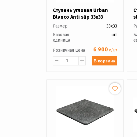
Ступень угловая Urban
С
Blanco Anti slip 33x33
s
Размер
33x33
Р
Базовая
шт
Б
единица
е
6 900
Розничная цена
₽/шт
В корзину