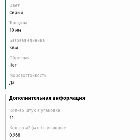
Цвет
Серый
Толщина
10 мм
Базовая единица
кв.м
Обрезная
Нет
Морозостойкость
Да
Дополнительная информация
Кол-во штук в упаковке
11
Кол-во м2 (м.п.) в упаковке
0.968