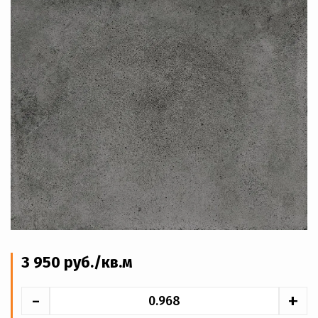
3 950
руб
./кв.м
-
+