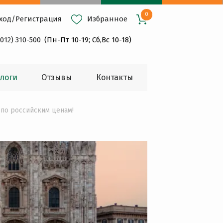
0
ход
/
Регистрация
Избранное
4012) 310-500
(Пн-Пт 10-19; Сб,Вс 10-18)
логи
Oтзывы
Контакты
 по российским ценам!