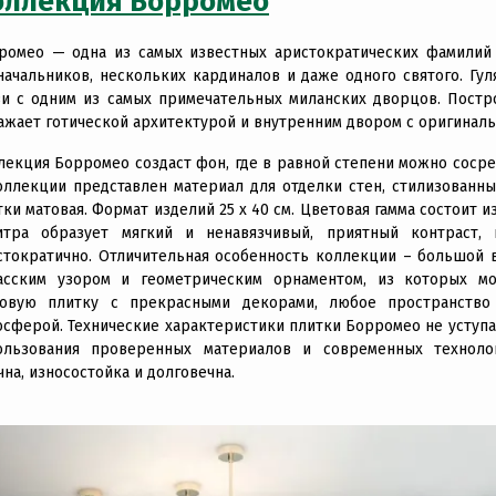
оллекция Борромео
ромео — одна из самых известных аристократических фамилий 
начальников, нескольких кардиналов и даже одного святого. Гул
зи с одним из самых примечательных миланских дворцов. Постр
ажает готической архитектурой и внутренним двором с оригинал
лекция Борромео создаст фон, где в равной степени можно сосре
оллекции представлен материал для отделки стен, стилизованн
тки матовая. Формат изделий 25 x 40 см. Цветовая гамма состоит и
итра образует мягкий и ненавязчивый, приятный контраст,
стократично. Отличительная особенность коллекции – большой
асским узором и геометрическим орнаментом, из которых мо
овую плитку с прекрасными декорами, любое пространств
осферой. Технические характеристики плитки Борромео не уступа
ользования проверенных материалов и современных техноло
чна, износостойка и долговечна.