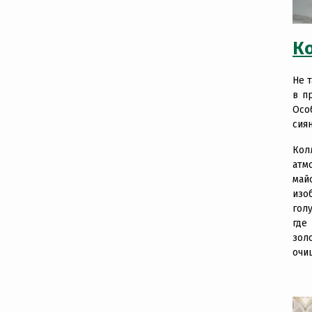
К
Не 
в п
Осо
сиян
Кол
атм
май
изо
гол
где
зол
очи