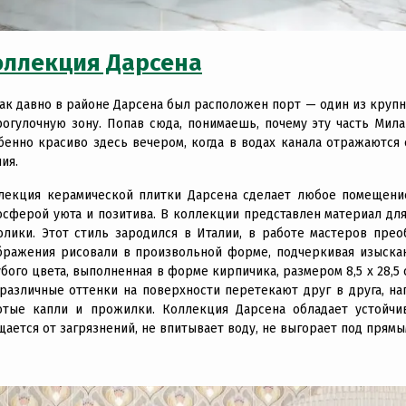
оллекция Дарсена
так давно в районе Дарсена был расположен порт — один из круп
рогулочную зону. Попав сюда, понимаешь, почему эту часть Мил
бенно красиво здесь вечером, когда в водах канала отражаются
ия.
лекция керамической плитки Дарсена сделает любое помещение
осферой уюта и позитива. В коллекции представлен материал для
олики. Этот стиль зародился в Италии, в работе мастеров прео
бражения рисовали в произвольной форме, подчеркивая изыскан
убого цвета, выполненная в форме кирпичика, размером 8,5 x 28,5
 различные оттенки на поверхности перетекают друг в друга, 
отые капли и прожилки. Коллекция Дарсена обладает устойчи
щается от загрязнений, не впитывает воду, не выгорает под прям