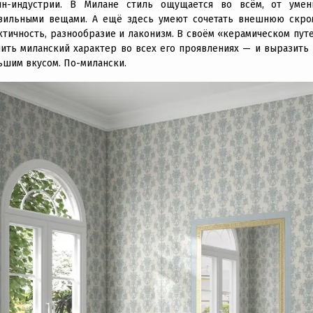
н-индустрии. В Милане стиль ощущается во всём, от умен
вильными вещами. А ещё здесь умеют сочетать внешнюю скромн
ктичность, разнообразие и лаконизм. В своём «керамическом пу
чить миланский характер во всех его проявлениях — и выразить 
ьшим вкусом. По-милански.