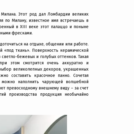
Милана. Этот род дал Ломбардии великих
яя по Милану, известное имя встречаешь в
оенный в XIII веке этот палаццо и поныне
ьными фресками.
доточиться на отдыхе, общении или работе.
ый «под ткань». Поверхность керамической
з светло-бежевых и голубых оттенков. Такая
 при этом смотрится очень аккуратно и
 выбор великолепных декоров, украшенных
жно составить красочное панно. Сочетая
о можно наполнить чарующей волшебной
ют превосходному внешнему виду – за счет
гий производства продукция необычайно