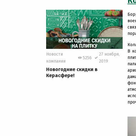
К
Бор
вое
свя
пор
Кол
В к
Новости
27 ноября,
пли
5256
компании
2019
пал
Новогодние скидки в
ари
Керасфере!
дам
фон
атм
исп
про