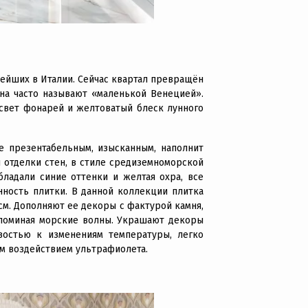
нейших в Италии. Сейчас квартал превращён
ана часто называют «маленькой Венецией».
 свет фонарей и желтоватый блеск лунного
 презентабельным, изысканным, наполнит
 отделки стен, в стиле средиземноморской
бладали синие оттенки и желтая охра, все
ность плитки. В данной коллекции плитка
 см. Дополняют ее декоры с фактурой камня,
напоминая морские волны. Украшают декоры
востью к изменениям температуры, легко
ым воздействием ультрафиолета.