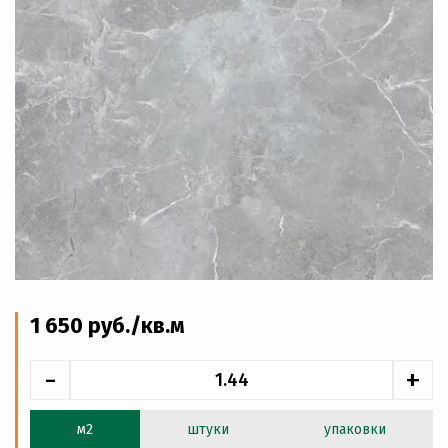
1 650
руб
./кв.м
-
+
м2
штуки
упаковки