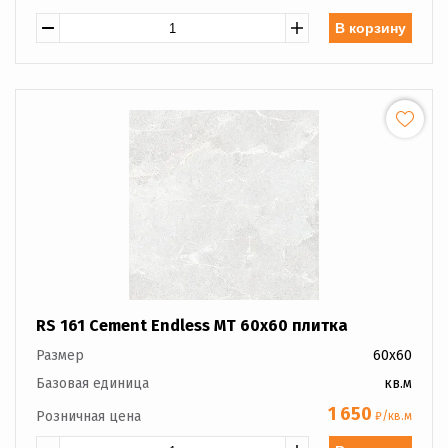
В корзину
RS 161 Cement Endless MT 60x60 плитка
Размер
60x60
Базовая единица
кв.м
1 650
Розничная цена
₽/кв.м