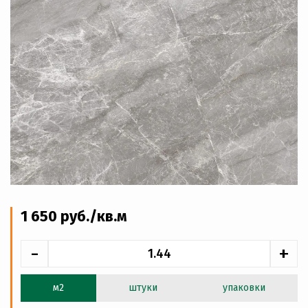
1 650
руб
./кв.м
-
+
м2
штуки
упаковки