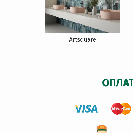
Artsquare
ОПЛА