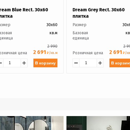
ream Blue Rect. 30x60
Dream Grey Rect. 30x60
литка
плитка
азмер
30x60
Размер
30x
азовая
кв.м
Базовая
кв
диница
единица
2 990
2 9
2 691
2 691
озничная цена
Розничная цена
₽/кв.м
₽/кв
В корзину
В корзин