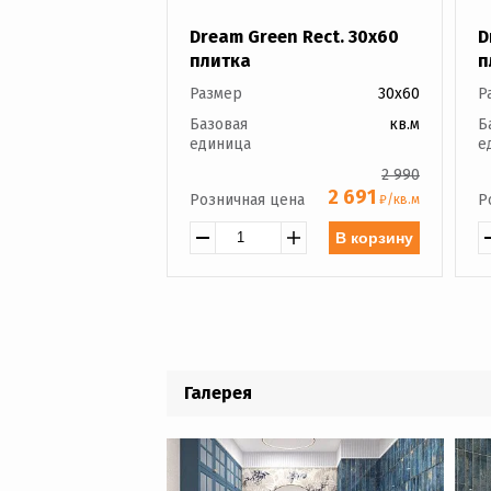
Dream Green Rect. 30x60
D
плитка
п
Размер
30x60
Р
Базовая
кв.м
Б
единица
е
2 990
2 691
Розничная цена
Р
₽/кв.м
В корзину
Галерея