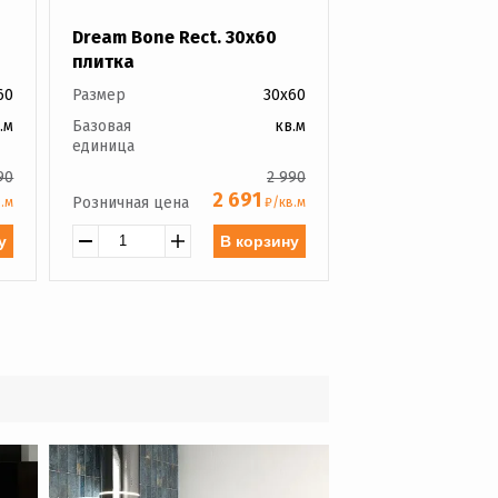
Dream Bone Rect. 30x60
плитка
60
Размер
30x60
.м
Базовая
кв.м
единица
90
2 990
2 691
Розничная цена
.м
₽/кв.м
у
В корзину