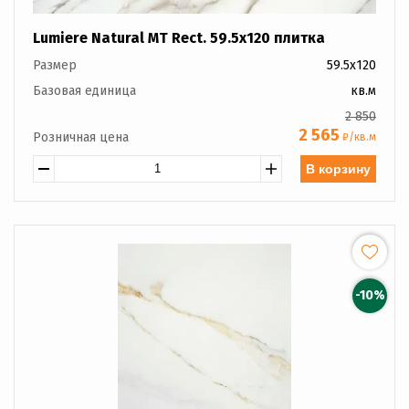
Lumiere Natural MT Rect. 59.5x120 плитка
Размер
59.5x120
Базовая единица
кв.м
2 850
2 565
Розничная цена
₽/кв.м
В корзину
-10%