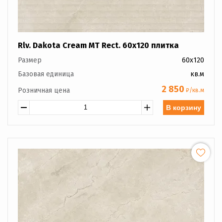
Rlv. Dakota Cream MT Rect. 60x120 плитка
Размер
60x120
Базовая единица
кв.м
2 850
Розничная цена
₽/кв.м
В корзину