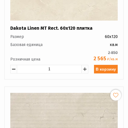
Dakota Linen MT Rect. 60x120 плитка
Размер
60x120
Базовая единица
кв.м
2 850
2 565
Розничная цена
₽/кв.м
В корзину