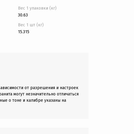
Вес 1 упаковки (кг)
30.63
Вес 1 шт (кг)
15.315
зависимости от разрешения и настроек
анита могут незначительно отличаться
ные о тоне и калибре указаны на