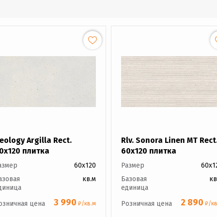
eology Argilla Rect.
Rlv. Sonora Linen MT Rect
0x120 плитка
60x120 плитка
азмер
60x120
Размер
60x1
азовая
кв.м
Базовая
кв
диница
единица
3 990
2 890
озничная цена
Розничная цена
₽/кв.м
₽/кв