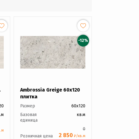
-12%
.
Ambrossia Greige 60x120
плитка
20
Размер
60x120
.м
Базовая
кв.м
единица
0
.м
2 850
Розничная цена
₽/кв.м