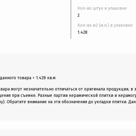
Кол-во штук в упаковке
2
Кол-во м2 (м.п.) в упаковке
1.428
анного товара = 1.428 кв.м
вара могут незначительно отличаться от оригинала продукции, в 
щения при съемке. Разные партии керамической плитки и керамогр
у). Обратите внимание на эти обозначения до укладки плитки. Дан