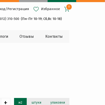
0
ход
/
Регистрация
Избранное
4012) 310-500
(Пн-Пт 10-19; Сб,Вс 10-18)
логи
Oтзывы
Контакты
+
м2
штуки
упаковки