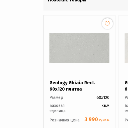
Geology Ghiaia Rect.
G
60x120 плитка
6
Размер
60x120
Р
Базовая
кв.м
Б
единица
е
3 990
Розничная цена
Р
₽/кв.м