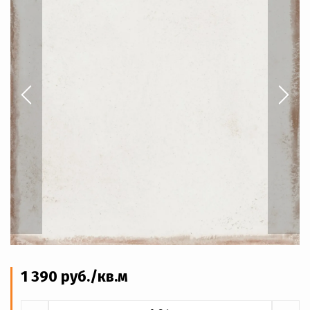
1 390
руб
./кв.м