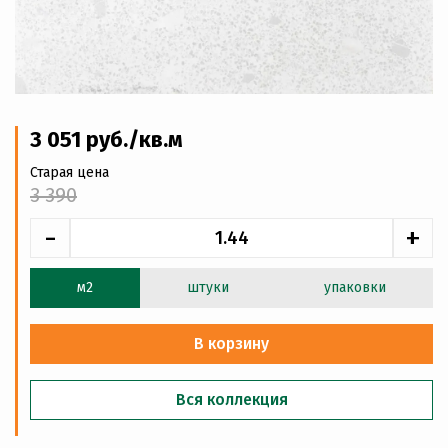
3 051
руб
./кв.м
Старая цена
3 390
-
+
м2
штуки
упаковки
В корзину
Вся коллекция