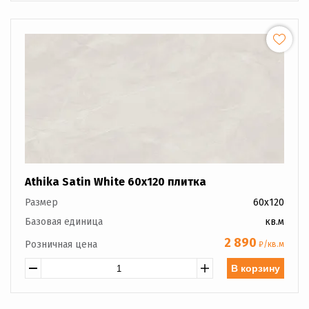
Athika Satin White 60x120 плитка
Размер
60x120
Базовая единица
кв.м
2 890
Розничная цена
₽/кв.м
В корзину