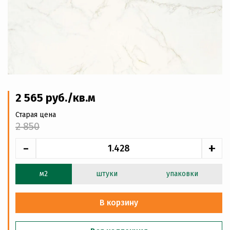
2 565
руб
./кв.м
Старая цена
2 850
-
+
м2
штуки
упаковки
В корзину