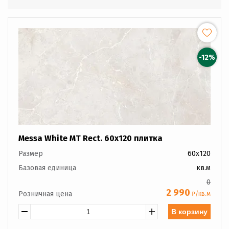
-12%
Messa White MT Rect. 60x120 плитка
Размер
60x120
Базовая единица
кв.м
0
2 990
Розничная цена
₽/кв.м
В корзину