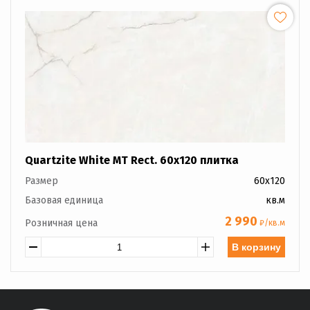
Quartzite White MT Rect. 60x120 плитка
Размер
60x120
Базовая единица
кв.м
2 990
Розничная цена
₽/кв.м
В корзину