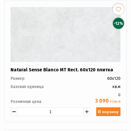
-12%
Natural Sense Blanco MT Rect. 60x120 плитка
Размер
60x120
Базовая единица
кв.м
0
3 090
Розничная цена
₽/кв.м
В корзину