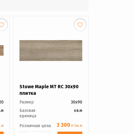
Stowe Maple MT RC 30x90
плитка
20
Размер
30x90
.м
Базовая
кв.м
единица
3 300
Розничная цена
.м
₽/кв.м