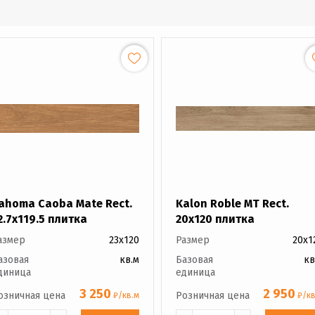
ahoma Caoba Mate Rect.
Kalon Roble MT Rect.
2.7x119.5 плитка
20x120 плитка
азмер
23x120
Размер
20x1
азовая
кв.м
Базовая
кв
диница
единица
3 250
2 950
озничная цена
Розничная цена
₽/кв.м
₽/кв