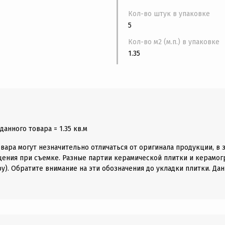
Кол-во штук в упаковке
5
Кол-во м2 (м.п.) в упаковке
1.35
анного товара = 1.35 кв.м
вара могут незначительно отличаться от оригинала продукции, в 
щения при съемке. Разные партии керамической плитки и керамогр
у). Обратите внимание на эти обозначения до укладки плитки. Дан