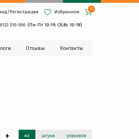
0
ход
/
Регистрация
Избранное
4012) 310-500
(Пн-Пт 10-19; Сб,Вс 10-18)
логи
Oтзывы
Контакты
+
м2
штуки
упаковки