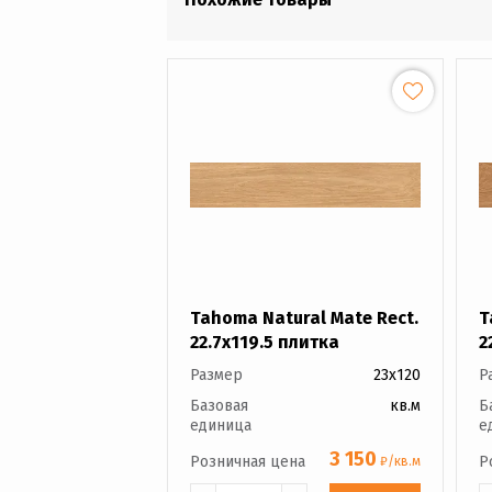
Tahoma Natural Mate Rect.
T
22.7x119.5 плитка
2
Размер
23x120
Р
Базовая
кв.м
Б
единица
е
3 150
Розничная цена
Р
₽/кв.м