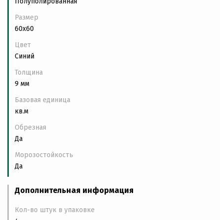
Полуполированная
Размер
60x60
Цвет
Синий
Толщина
9 мм
Базовая единица
кв.м
Обрезная
Да
Морозостойкость
Да
Дополнительная информация
Кол-во штук в упаковке