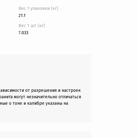
Вес 1 упаковки (кг)
21.1
Вес 1 шт (кг)
7.033
зависимости от разрешения и настроек
анита могут незначительно отличаться
ные о тоне и калибре указаны на