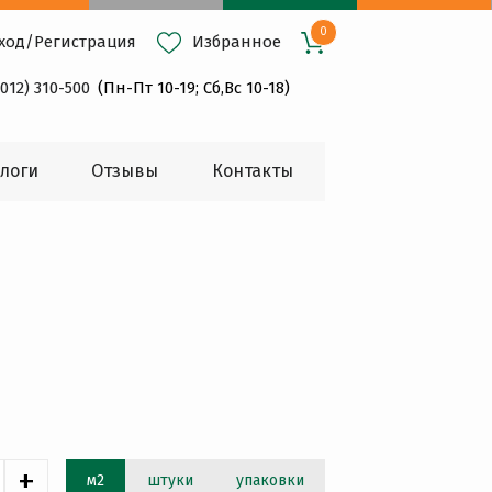
0
ход
/
Регистрация
Избранное
4012) 310-500
(Пн-Пт 10-19; Сб,Вс 10-18)
логи
Oтзывы
Контакты
+
м2
штуки
упаковки