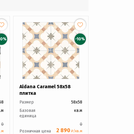
10%
-10%
Aldana Caramel 58x58
плитка
58
Размер
58x58
.м
Базовая
кв.м
единица
0
0
2 890
Розничная цена
.м
₽/кв.м