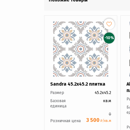
-10%
Sandra 45.2x45.2 плитка
A
п
Размер
45.2x45.2
Р
Базовая
кв.м
единица
Б
е
0
3 500
Розничная цена
₽/кв.м
Р