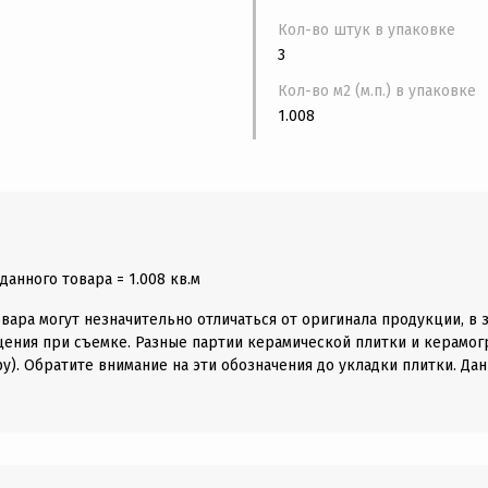
Кол-во штук в упаковке
3
Кол-во м2 (м.п.) в упаковке
1.008
анного товара = 1.008 кв.м
вара могут незначительно отличаться от оригинала продукции, в 
щения при съемке. Разные партии керамической плитки и керамогр
у). Обратите внимание на эти обозначения до укладки плитки. Дан