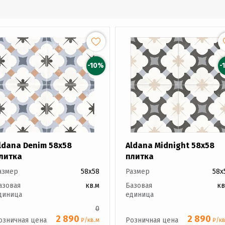
-10%
-
ldana Denim 58x58
Aldana Midnight 58x58
литка
плитка
азмер
58x58
Размер
58x
азовая
кв.м
Базовая
кв
диница
единица
0
2 890
2 890
озничная цена
Розничная цена
₽/кв.м
₽/кв