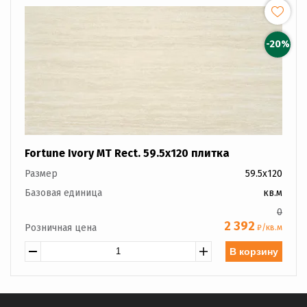
-20%
Fortune Ivory MT Rect. 59.5x120 плитка
Размер
59.5x120
Базовая единица
кв.м
0
2 392
Розничная цена
₽/кв.м
В корзину