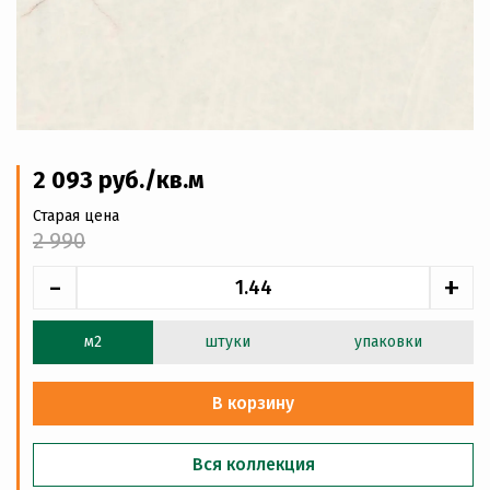
2 093
руб
./кв.м
Старая цена
2 990
-
+
м2
штуки
упаковки
В корзину
Вся коллекция