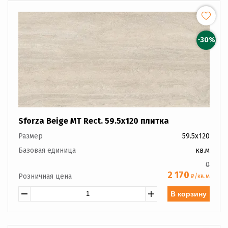
-30%
Sforza Beige MT Rect. 59.5x120 плитка
Размер
59.5x120
Базовая единица
кв.м
0
2 170
Розничная цена
₽/кв.м
В корзину