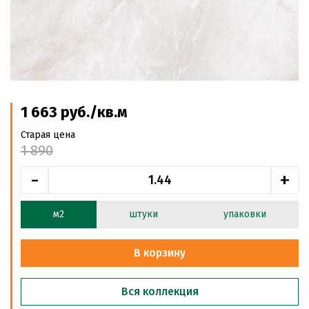
1 663
руб
./кв.м
Старая цена
1 890
-
+
м2
штуки
упаковки
В корзину
Вся коллекция