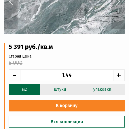
5 391
руб
./кв.м
Старая цена
5 990
-
+
м2
штуки
упаковки
В корзину
Вся коллекция