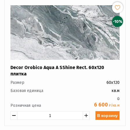
-10%
Decor Orobico Aqua A SShine Rect. 60x120
плитка
Размер
60x120
Базовая единица
кв.м
0
6 600
Розничная цена
₽/кв.м
В корзину