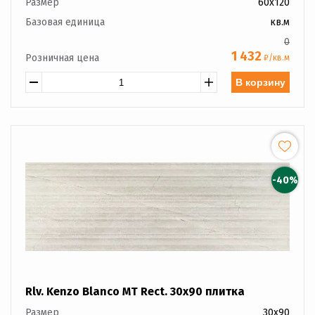
Размер
60x120
Базовая единица
кв.м
0
1 432
Розничная цена
₽/кв.м
В корзину
-40%
Rlv. Kenzo Blanco MT Rect. 30x90 плитка
Размер
30x90