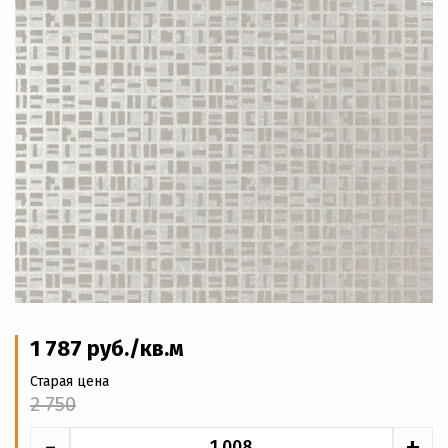
1 787
руб
./кв.м
Старая цена
2 750
-
+