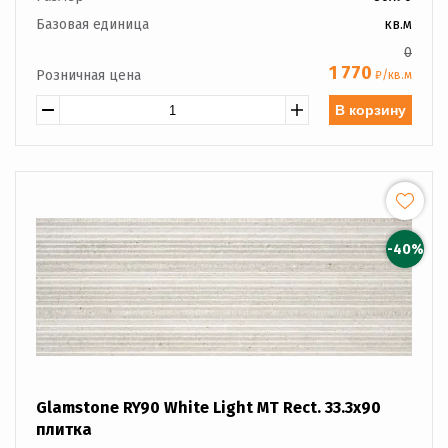
Базовая единица
кв.м
0
1 770
Розничная цена
₽/кв.м
В корзину
-40%
Glamstone RY90 White Light MT Rect. 33.3x90
плитка