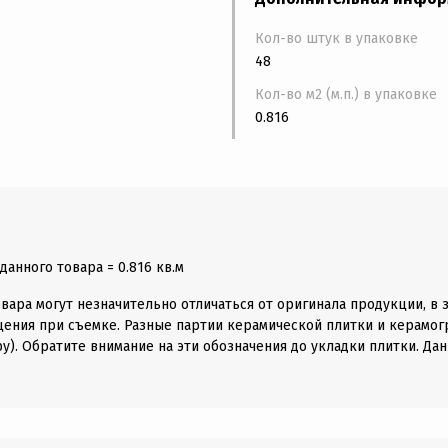
Кол-во штук в упаковке
48
Кол-во м2 (м.п.) в упаковке
0.816
анного товара = 0.816 кв.м
вара могут незначительно отличаться от оригинала продукции, в 
щения при съемке. Разные партии керамической плитки и керамогр
у). Обратите внимание на эти обозначения до укладки плитки. Дан