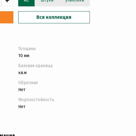
+
м2
штуки
упаковки
Вся коллекция
Толщина
10 мм
Базовая единица
кв.м
Обрезная
Нет
Морозостойкость
Нет
рмация