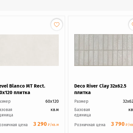
evel Blanco MT Rect.
Deco River Clay 32x62.5
0x120 плитка
плитка
азмер
60x120
Размер
32x62
азовая
кв.м
Базовая
кв
диница
единица
3 290
3 790
озничная цена
Розничная цена
₽/кв.м
₽/кв