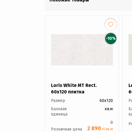
-10%
Loris White MT Rect.
L
60x120 плитка
6
Размер
60x120
Р
Базовая
кв.м
Б
единица
е
0
Р
2 890
Розничная цена
₽/кв.м