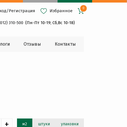
0
ход
/
Регистрация
Избранное
4012) 310-500
(Пн-Пт 10-19; Сб,Вс 10-18)
логи
Oтзывы
Контакты
+
м2
штуки
упаковки