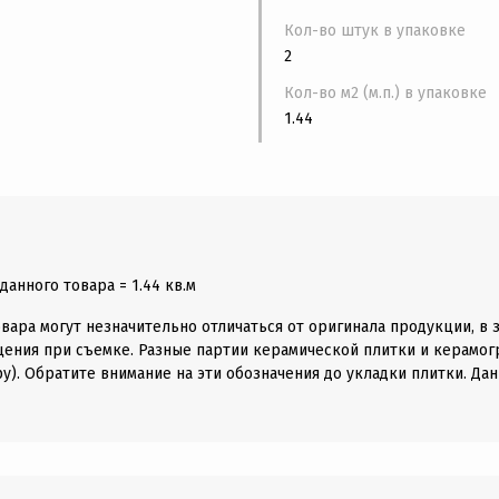
Кол-во штук в упаковке
2
Кол-во м2 (м.п.) в упаковке
1.44
анного товара = 1.44 кв.м
вара могут незначительно отличаться от оригинала продукции, в 
щения при съемке. Разные партии керамической плитки и керамогр
у). Обратите внимание на эти обозначения до укладки плитки. Дан