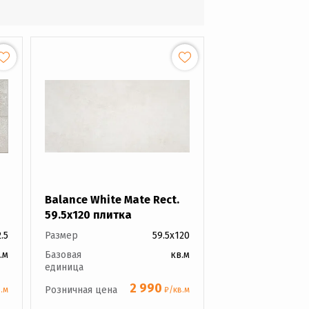
Balance White Mate Rect.
59.5x120 плитка
.5
Размер
59.5x120
.м
Базовая
кв.м
единица
2 990
Розничная цена
.м
₽/кв.м