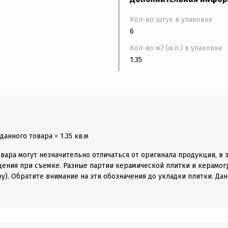
Кол-во штук в упаковке
6
Кол-во м2 (м.п.) в упаковке
1.35
анного товара = 1.35 кв.м
вара могут незначительно отличаться от оригинала продукции, в 
щения при съемке. Разные партии керамической плитки и керамогр
у). Обратите внимание на эти обозначения до укладки плитки. Дан