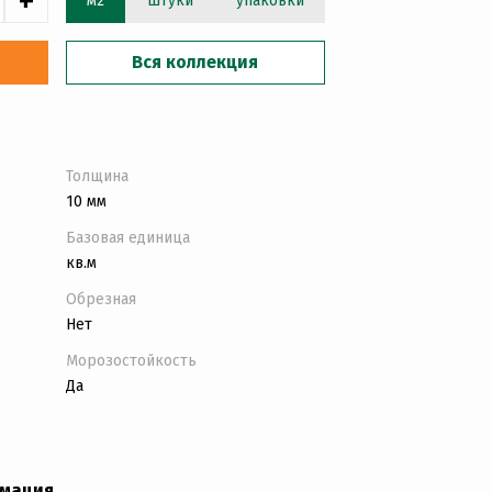
+
м2
штуки
упаковки
Вся коллекция
Толщина
10 мм
Базовая единица
кв.м
Обрезная
Нет
Морозостойкость
Да
рмация