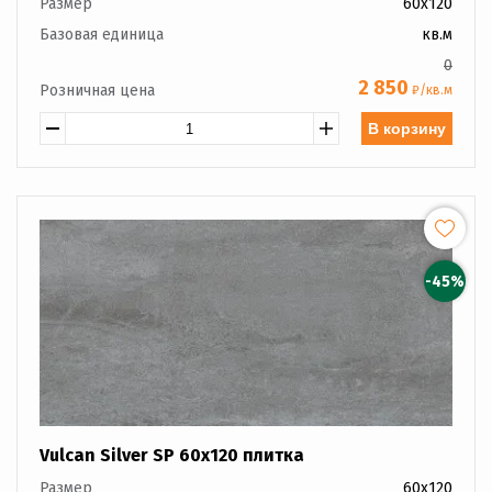
Размер
60x120
Базовая единица
кв.м
0
2 850
Розничная цена
₽/кв.м
В корзину
-45%
Vulcan Silver SP 60x120 плитка
Размер
60x120