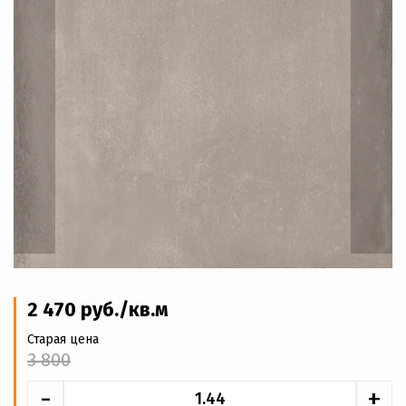
2 470
руб
./кв.м
Старая цена
3 800
-
+