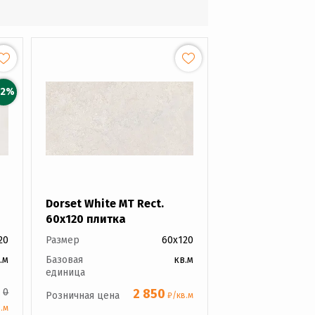
12%
Dorset White MT Rect.
60x120 плитка
20
Размер
60x120
.м
Базовая
кв.м
единица
0
2 850
Розничная цена
₽/кв.м
.м