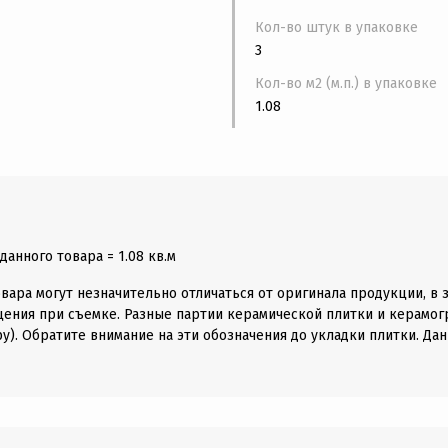
Кол-во штук в упаковке
3
Кол-во м2 (м.п.) в упаковке
1.08
анного товара = 1.08 кв.м
вара могут незначительно отличаться от оригинала продукции, в 
щения при съемке. Разные партии керамической плитки и керамогр
у). Обратите внимание на эти обозначения до укладки плитки. Дан