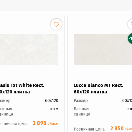
-
asis Txt White Rect.
Lucca Blanco MT Rect.
0x120 плитка
60x120 плитка
азмер
60x120
Размер
60x1
азовая
кв.м
Базовая
кв
диница
единица
2 890
озничная цена
₽/кв.м
2 850
Розничная цена
₽/кв