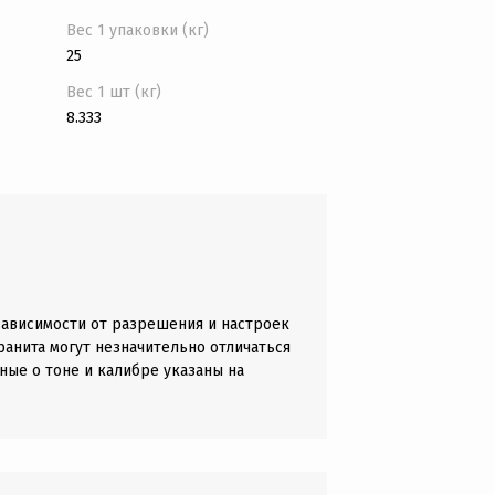
Вес 1 упаковки (кг)
25
Вес 1 шт (кг)
8.333
зависимости от разрешения и настроек
анита могут незначительно отличаться
ные о тоне и калибре указаны на