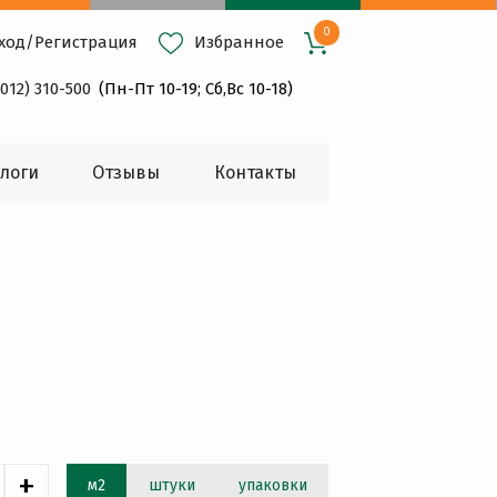
0
ход
/
Регистрация
Избранное
4012) 310-500
(Пн-Пт 10-19; Сб,Вс 10-18)
логи
Oтзывы
Контакты
+
м2
штуки
упаковки