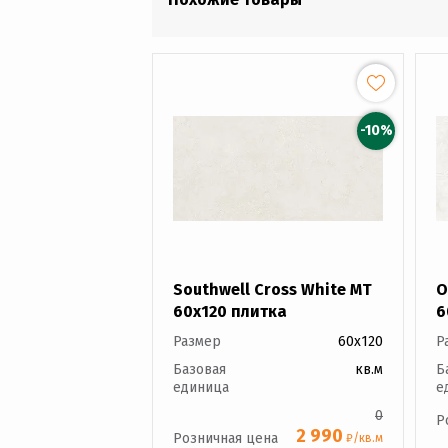
-10%
Southwell Cross White MT
O
60x120 плитка
6
Размер
60x120
Р
Базовая
кв.м
Б
единица
е
0
Р
2 990
Розничная цена
₽/кв.м