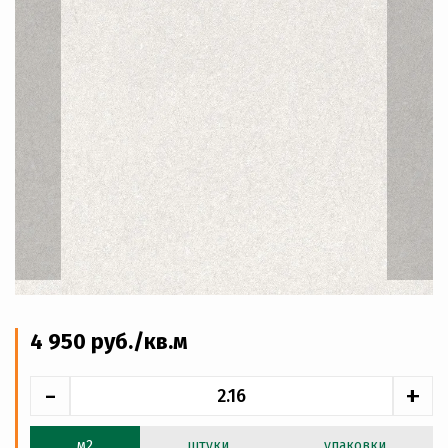
4 950
руб
./кв.м
-
+
м2
штуки
упаковки