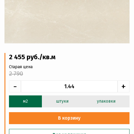
2 455
руб
./кв.м
Старая цена
2 790
-
+
м2
штуки
упаковки
В корзину