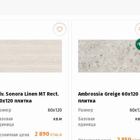
-
lv. Sonora Linen MT Rect.
Ambrossia Greige 60x120
0x120 плитка
плитка
азмер
60x120
Размер
60x1
азовая
кв.м
Базовая
кв
диница
единица
2 890
озничная цена
₽/кв.м
2 850