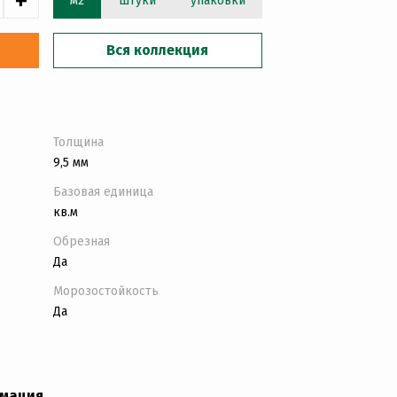
+
м2
штуки
упаковки
Вся коллекция
Толщина
9,5 мм
Базовая единица
кв.м
Обрезная
Да
Морозостойкость
Да
рмация