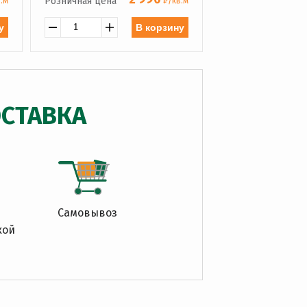
Розничная цена
.м
₽/кв.м
у
В корзину
СТАВКА
Самовывоз
кой