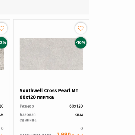
12%
-10%
Southwell Cross Pearl MT
60x120 плитка
20
Размер
60x120
.м
Базовая
кв.м
единица
0
0
2 990