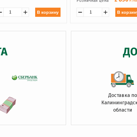
Розничная цена
₽/кв
В корзину
В корзин
ТА
ДО
Доставка по
Калининградс
области