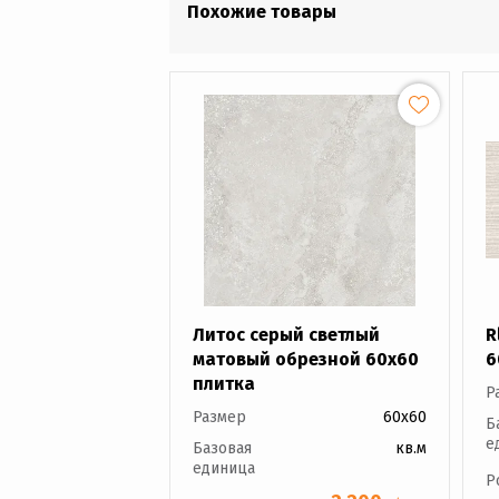
Похожие товары
Литос серый светлый
R
матовый обрезной 60x60
6
плитка
Р
Размер
60x60
Б
е
Базовая
кв.м
единица
Р