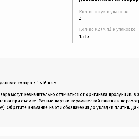
Кол-во штук в упаковке
4
Кол-во м2 (м.п.) в упаковке
1.416
анного товара = 1.416 кв.м
вара могут незначительно отличаться от оригинала продукции, в 
щения при съемке. Разные партии керамической плитки и керамогр
у). Обратите внимание на эти обозначения до укладки плитки. Дан