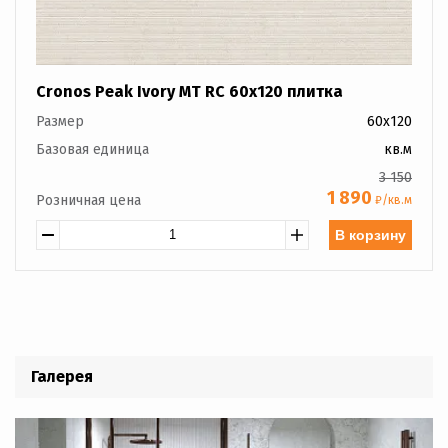
Cronos Peak Ivory MT RC 60x120 плитка
Размер
60x120
Базовая единица
кв.м
3 150
1 890
Розничная цена
₽/кв.м
В корзину
Галерея