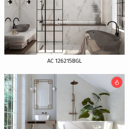
AC 126215BGL