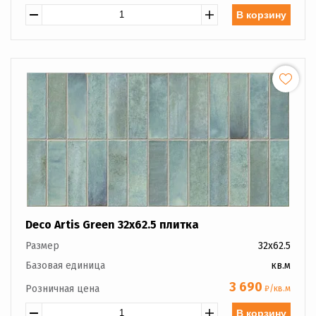
В корзину
Deco Artis Green 32x62.5 плитка
Размер
32x62.5
Базовая единица
кв.м
3 690
Розничная цена
₽/кв.м
В корзину