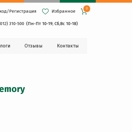
0
ход
/
Регистрация
Избранное
4012) 310-500
(Пн-Пт 10-19; Сб,Вс 10-18)
логи
Oтзывы
Контакты
emory