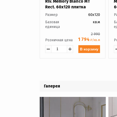
Rlv. Memory Blanco MT
M
Rect. 60x120 плитка
6
Размер
60x120
Р
Базовая
кв.м
Б
единица
е
2 990
1 794
Розничная цена
Р
₽/кв.м
В корзину
Галерея