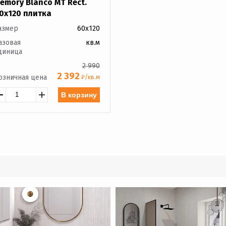
emory Blanco MT Rect.
0x120 плитка
азмер
60x120
азовая
кв.м
диница
2 990
2 392
озничная цена
₽/кв.м
В корзину