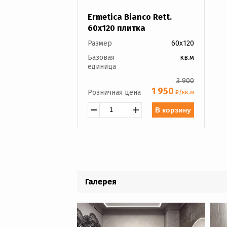
Ermetica Bianco Rett.
60x120 плитка
Размер
60x120
Базовая
кв.м
единица
3 900
1 950
Розничная цена
₽/кв.м
В корзину
Галерея